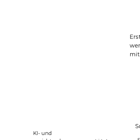
Sind 
Ers
wen
mit
S
KI- und