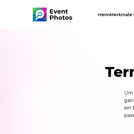
Heim
Merkmale
Ter
Um 
gan
ein
pas